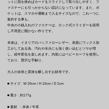
ットに指を挟めばカードをスライドして取り出しやすく、フ
ァスナーにも引っかからない設計になっています。また、ポ
ケットは、スマホや通帳まで入るサイズなので、これ一つに
集約する事も。
中央の小銭入れのファスナーは、ロック式スライダーを採用
し不用意に開かない作りです。
本体は、イタリアのバッファローレザー。表面にワックス加
工がしてある為、汚れや水分にも強く使い込むとツヤが増
し、経年変化を楽しめます。内装にはベビーカーフを使用し
ており、贅沢な手触り。
大人の余裕と貫禄を醸し出すお財布です。
■ サイズ : W 20cm / H 10cm / D 2cm
■ 重さ : 約177g
■ 素材 : 本体 / 牛革