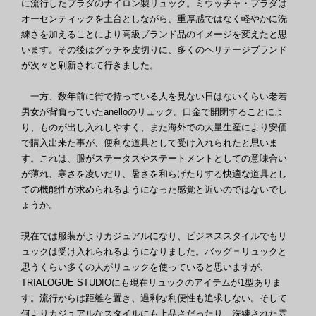
に流行したプラダのナイロン製リュック。ミウッチャ・プラダは
オーセンティックを土台としながら、重厚感ではなく軽やかに洗
練さを加えることにより高級ブランド品のイメージを変えたと思
います。その後はグッチを皮切りに、多くのヘリテージブランド
が次々と刷新されて行きました。
一方、数年前に街で持っている人を見ない日はないくらい老若
男女が背負っていたanelloのリュック。口金で開閉することによ
り、ものが出し入れしやすく、また海外での大量生産により安価
で購入出来た事が、便利な道具として受け入れられたと思いま
す。これは、服がステータスやステートメントとしての意味合い
が薄れ、寒さを凌いだり、暑さを和らげたりする快適な道具とし
ての機能性が求められるようになった感覚と近いのではないでし
ょうか。
現在では服装がよりカジュアルになり、ビジネススタイルでもリ
ュックは受け入れられるようになりました。バッグ＝リュックと
思うくらい多くの人がリュックを使っていると思いますが、
TRIALOGUE STUDIOにも現在リュックのアイテムが1型ありま
す。流行からは距離を置き、過剰な利便性も追求しない。そして
何よりカジュアルなスタイルにも上品さだったり、洗練された雰